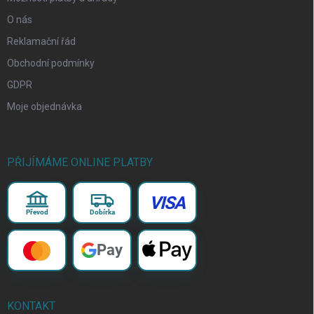
O nás
Reklamační řád
Obchodní podmínky
GDPR
Moje objednávka
PŘIJÍMÁME ONLINE PLATBY
VISA
Převod
Dobírka
Pay
KONTAKT