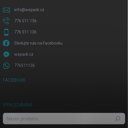
info
@
wepack.cz
776 511 136
776 511 136
Sledujte nás na Facebooku
wepack.cz
776511136
FACEBOOK
VYHLEDÁVÁNÍ
Hledat