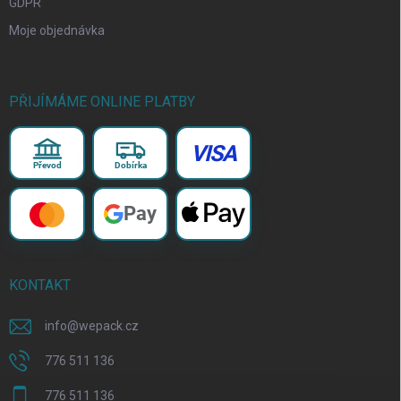
GDPR
Moje objednávka
PŘIJÍMÁME ONLINE PLATBY
VISA
Převod
Dobírka
Pay
KONTAKT
info
@
wepack.cz
776 511 136
776 511 136