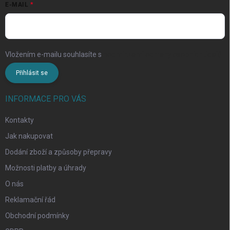
E-MAIL
Vložením e-mailu souhlasíte s
podmínkami ochrany osobních údajů
Přihlásit se
INFORMACE PRO VÁS
Kontakty
Jak nakupovat
Dodání zboží a způsoby přepravy
Možnosti platby a úhrady
O nás
Reklamační řád
Obchodní podmínky