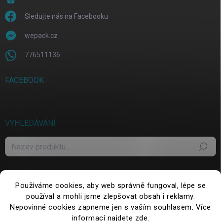
Sledujte nás na Facebooku
wepack.cz
776511136
FACEBOOK
VYHLEDÁVÁNÍ
Hledat
Používáme cookies, aby web správně fungoval, lépe se
používal a mohli jsme zlepšovat obsah i reklamy.
Nepovinné cookies zapneme jen s vaším souhlasem. Více
informací najdete
zde
.