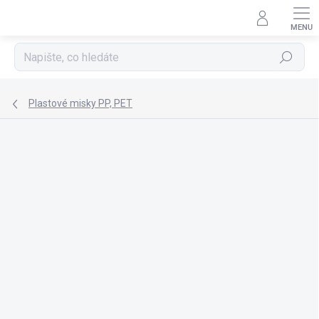
Přejít
na
obsah
Hledat
Plastové misky PP, PET