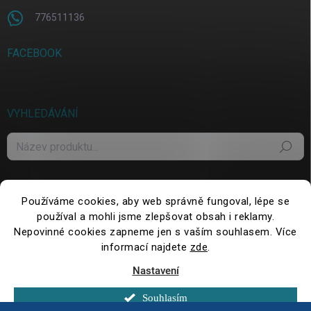
776511136
FACEBOOK
VYHLEDÁVÁNÍ
Hledat
Používáme cookies, aby web správně fungoval, lépe se
používal a mohli jsme zlepšovat obsah i reklamy.
Nepovinné cookies zapneme jen s vaším souhlasem. Více
informací najdete
zde
.
Nastavení
Copyright 2026
WePack.cz
. Všechna práva vyhrazena.
Upravit nastavení
cookies
Souhlasím
Vytvořil Shoptet