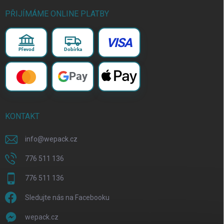
PŘIJÍMÁME ONLINE PLATBY
VISA
Převod
Dobírka
Pay
KONTAKT
info
@
wepack.cz
776 511 136
776 511 136
Sledujte nás na Facebooku
wepack.cz