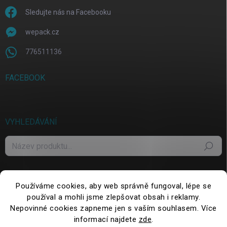
Sledujte nás na Facebooku
wepack.cz
776511136
FACEBOOK
VYHLEDÁVÁNÍ
Hledat
Používáme cookies, aby web správně fungoval, lépe se
používal a mohli jsme zlepšovat obsah i reklamy.
Nepovinné cookies zapneme jen s vaším souhlasem. Více
informací najdete
zde
.