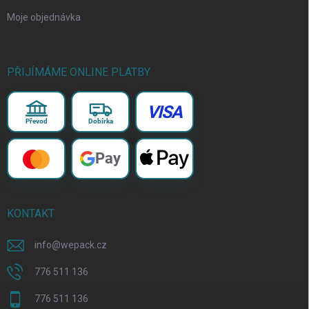
Moje objednávka
PŘIJÍMÁME ONLINE PLATBY
VISA
Převod
Dobírka
Pay
KONTAKT
info
@
wepack.cz
776 511 136
776 511 136