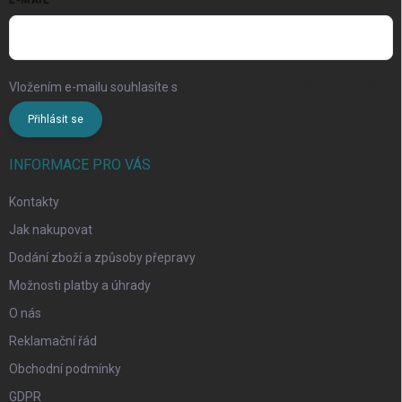
E-MAIL
Vložením e-mailu souhlasíte s
podmínkami ochrany osobních údajů
Přihlásit se
INFORMACE PRO VÁS
Kontakty
Jak nakupovat
Dodání zboží a způsoby přepravy
Možnosti platby a úhrady
O nás
Reklamační řád
Obchodní podmínky
GDPR