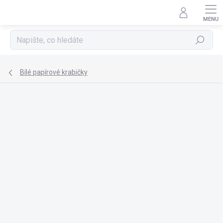
Přejít
na
obsah
Hledat
Bílé papírové krabičky