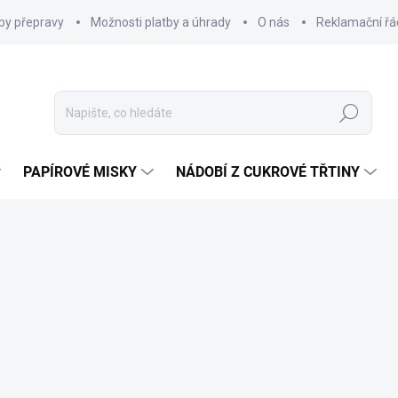
by přepravy
Možnosti platby a úhrady
O nás
Reklamační řá
Hledat
PAPÍROVÉ MISKY
NÁDOBÍ Z CUKROVÉ TŘTINY