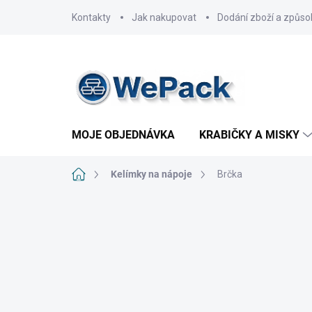
Přejít
Kontakty
Jak nakupovat
Dodání zboží a způso
na
obsah
MOJE OBJEDNÁVKA
KRABIČKY A MISKY
Domů
Kelímky na nápoje
Brčka