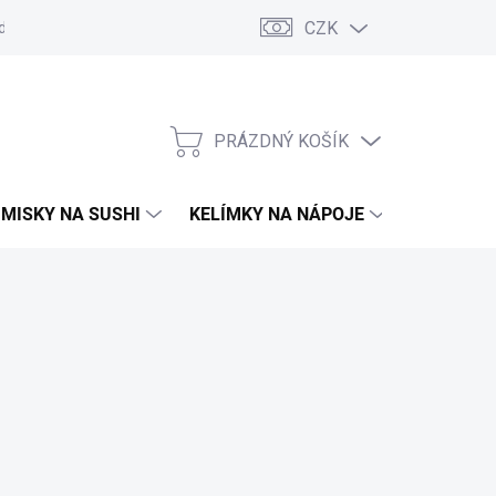
CZK
d
Obchodní podmínky
GDPR
Moje objednávka
PRÁZDNÝ KOŠÍK
NÁKUPNÍ
KOŠÍK
MISKY NA SUSHI
KELÍMKY NA NÁPOJE
TAŠKY A 