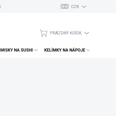
CZK
d
Obchodní podmínky
GDPR
Moje objednávka
PRÁZDNÝ KOŠÍK
NÁKUPNÍ
KOŠÍK
MISKY NA SUSHI
KELÍMKY NA NÁPOJE
TAŠKY A 