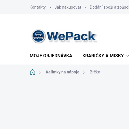
Přejít
Kontakty
Jak nakupovat
Dodání zboží a způso
na
obsah
MOJE OBJEDNÁVKA
KRABIČKY A MISKY
Domů
Kelímky na nápoje
Brčka