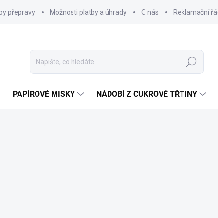
by přepravy
Možnosti platby a úhrady
O nás
Reklamační řá
Hledat
PAPÍROVÉ MISKY
NÁDOBÍ Z CUKROVÉ TŘTINY