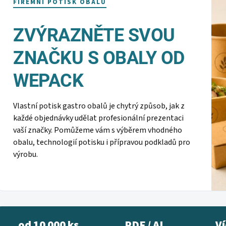
FIREMNÍ POTISK OBALŮ
ZVÝRAZNĚTE SVOU
ZNAČKU S OBALY OD
WEPACK
Vlastní potisk gastro obalů je chytrý způsob, jak z
každé objednávky udělat profesionální prezentaci
vaší značky. Pomůžeme vám s výběrem vhodného
obalu, technologií potisku i přípravou podkladů pro
výrobu.
od 10 000 ks
PDF / AI
Ví