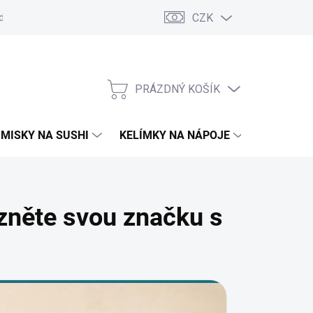
CZK
d
Obchodní podmínky
GDPR
Moje objednávka
PRÁZDNÝ KOŠÍK
NÁKUPNÍ
KOŠÍK
MISKY NA SUSHI
KELÍMKY NA NÁPOJE
TAŠKY A 
azněte svou značku s