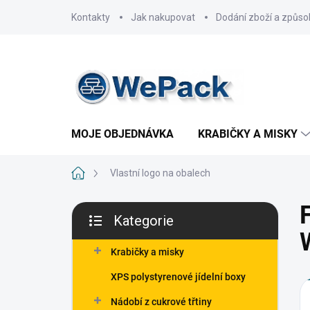
Přejít
Kontakty
Jak nakupovat
Dodání zboží a způso
na
obsah
MOJE OBJEDNÁVKA
KRABIČKY A MISKY
Domů
Vlastní logo na obalech
P
Kategorie
o
Přeskočit
s
kategorie
t
Krabičky a misky
r
XPS polystyrenové jídelní boxy
a
n
Nádobí z cukrové třtiny