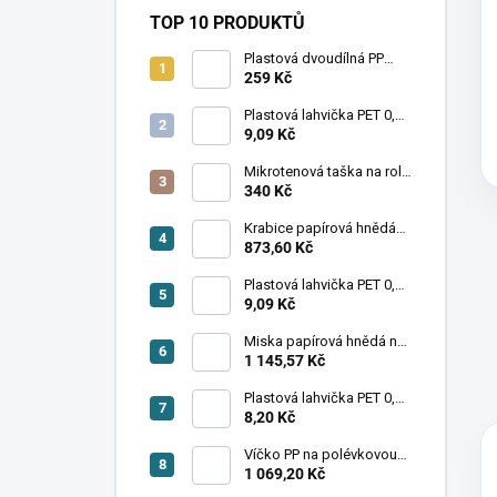
TOP 10 PRODUKTŮ
Plastová dvoudílná PP
miska na jídlo s víčkem
259 Kč
225×175×60 mm – 4 bal ×
40 ks
Plastová lahvička PET 0,5 l
transparentní hranatá s
9,09 Kč
víčkem 1 bal x 216 ks
Mikrotenová taška na roli
5 kg 22+12x43 cm 20 rol x
340 Kč
125 ks
Krabice papírová hnědá
na jídlo 1400ml - 4 bal x 50
873,60 Kč
ks
Plastová lahvička PET 0,5 l
transparentní kulatá s
9,09 Kč
víčkem 1 kar x 221 ks
Miska papírová hnědá na
salát 1300ml - 6 bal x 50
1 145,57 Kč
ks
Plastová lahvička PET 0,3 l
transparentní hranatá s
8,20 Kč
víčkem 1 bal x 294 ks
Víčko PP na polévkovou
misku Ø115mm - 20 bal x
1 069,20 Kč
25 ks