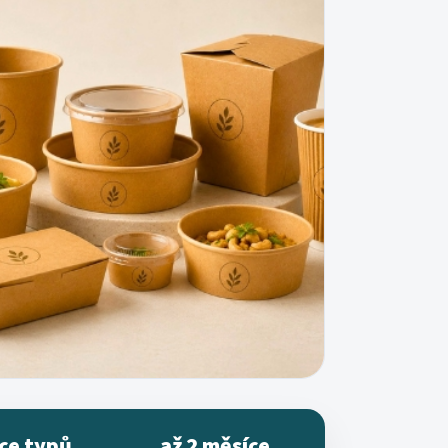
ce typů
až 2 měsíce