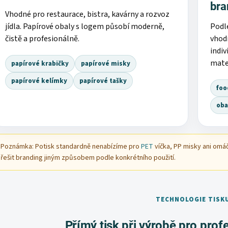
bra
Vhodné pro restaurace, bistra, kavárny a rozvoz
jídla. Papírové obaly s logem působí moderně,
Podl
čistě a profesionálně.
vhod
indiv
mate
papírové krabičky
papírové misky
papírové kelímky
papírové tašky
foo
oba
Poznámka: Potisk standardně nenabízíme pro
PET
víčka, PP misky ani omá
řešit branding jiným způsobem podle konkrétního použití.
TECHNOLOGIE TISK
Přímý tisk při výrobě pro prof