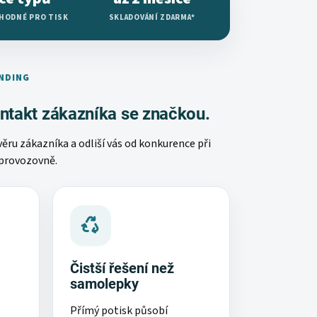
VHODNÉ PRO TISK
SKLADOVÁNÍ ZDARMA*
ANDING
kontakt zákazníka se značkou.
věru zákazníka a odliší vás od konkurence při
 provozovně.
Čistší řešení než
samolepky
Přímý potisk působí