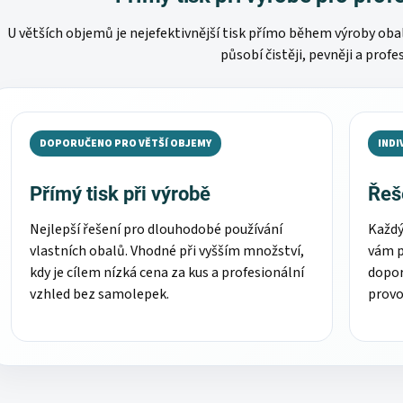
U větších objemů je nejefektivnější tisk přímo během výroby obal
působí čistěji, pevněji a profe
DOPORUČENO PRO VĚTŠÍ OBJEMY
INDI
Přímý tisk při výrobě
Řeš
Nejlepší řešení pro dlouhodobé používání
Každý
vlastních obalů. Vhodné při vyšším množství,
vám p
kdy je cílem nízká cena za kus a profesionální
dopor
vzhled bez samolepek.
provo