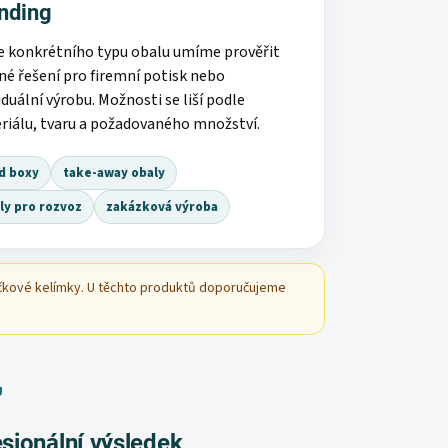
nding
e konkrétního typu obalu umíme prověřit
né řešení pro firemní potisk nebo
iduální výrobu. Možnosti se liší podle
riálu, tvaru a požadovaného množství.
d boxy
take-away obaly
ly pro rozvoz
zakázková výroba
čkové kelímky. U těchto produktů doporučujeme
U
esionální výsledek