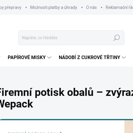
by přepravy
Možnosti platby a úhrady
O nás
Reklamační řá
Hledat
PAPÍROVÉ MISKY
NÁDOBÍ Z CUKROVÉ TŘTINY
Firemní potisk obalů – zvýr
Wepack