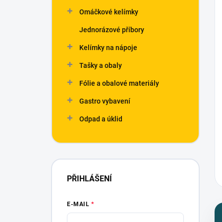
n
Omáčkové kelímky
í
p
Jednorázové příbory
a
n
Kelímky na nápoje
e
Tašky a obaly
l
Fólie a obalové materiály
Gastro vybavení
Odpad a úklid
PŘIHLÁŠENÍ
E-MAIL