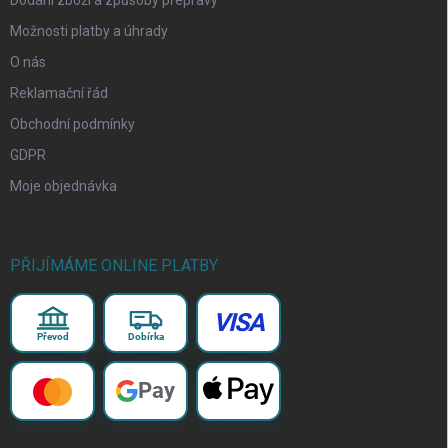
Možnosti platby a úhrady
O nás
Reklamační řád
Obchodní podmínky
GDPR
Moje objednávka
PŘIJÍMÁME ONLINE PLATBY
VISA
Převod
Dobírka
Pay