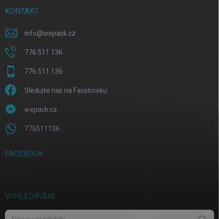
KONTAKT
info
@
wepack.cz
776 511 136
776 511 136
Sledujte nás na Facebooku
wepack.cz
776511136
FACEBOOK
VYHLEDÁVÁNÍ