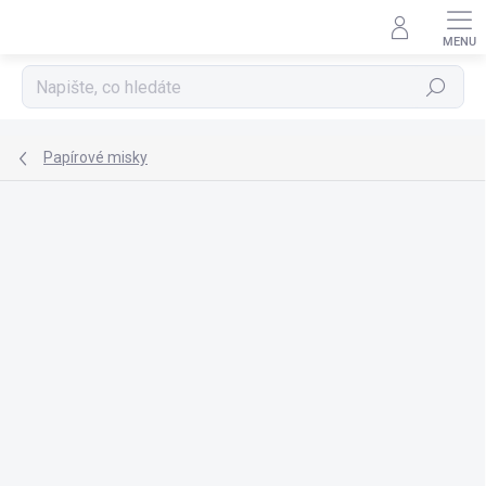
Přejít
na
obsah
Hledat
Papírové misky