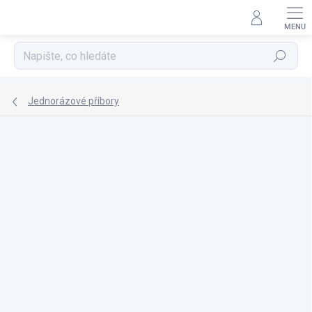
Přejít
na
obsah
Hledat
Jednorázové příbory