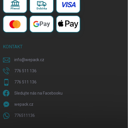
VISA
Převod
Dobírka
Pay
KONTAKT
info
@
wepack.cz
776 511 136
776 511 136
Sledujte nás na Facebooku
wepack.cz
776511136