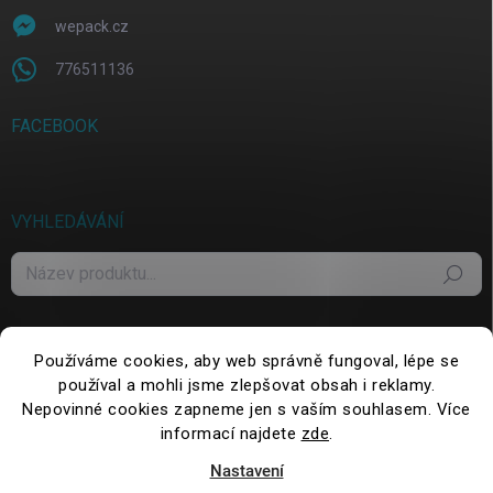
wepack.cz
776511136
FACEBOOK
VYHLEDÁVÁNÍ
Hledat
Používáme cookies, aby web správně fungoval, lépe se
používal a mohli jsme zlepšovat obsah i reklamy.
Nepovinné cookies zapneme jen s vaším souhlasem. Více
informací najdete
zde
.
Nastavení
Copyright 2026
WePack.cz
. Všechna práva vyhrazena.
Upravit nastavení