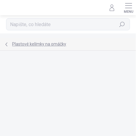
Přejít
na
obsah
Hledat
Plastové kelímky na omáčky