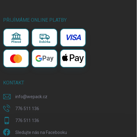
PŘIJÍMÁME ONLINE PLATBY
VISA
Převod
Dobírka
Pay
KONTAKT
info
@
wepack.cz
776 511 136
776 511 136
Sledujte nás na Facebooku