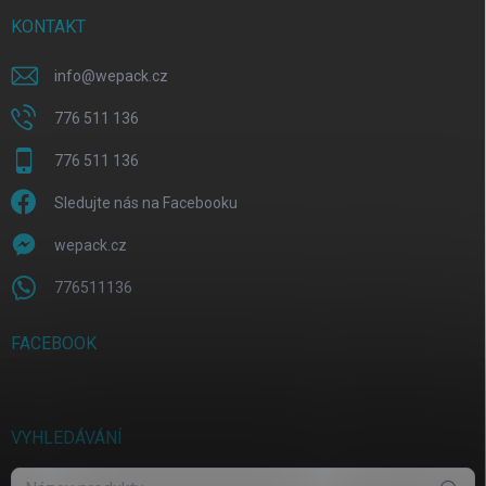
KONTAKT
info
@
wepack.cz
776 511 136
776 511 136
Sledujte nás na Facebooku
wepack.cz
776511136
FACEBOOK
VYHLEDÁVÁNÍ