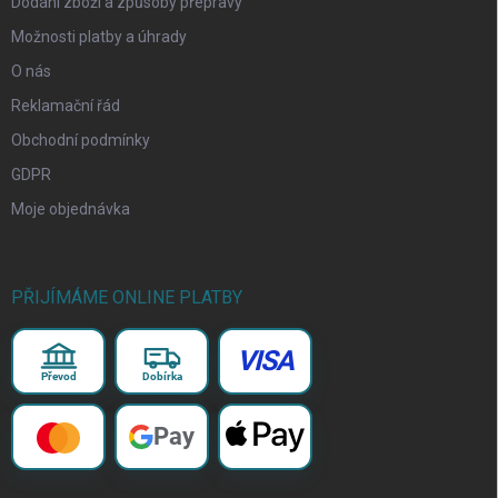
Dodání zboží a způsoby přepravy
Možnosti platby a úhrady
O nás
Reklamační řád
Obchodní podmínky
GDPR
Moje objednávka
PŘIJÍMÁME ONLINE PLATBY
VISA
Převod
Dobírka
Pay