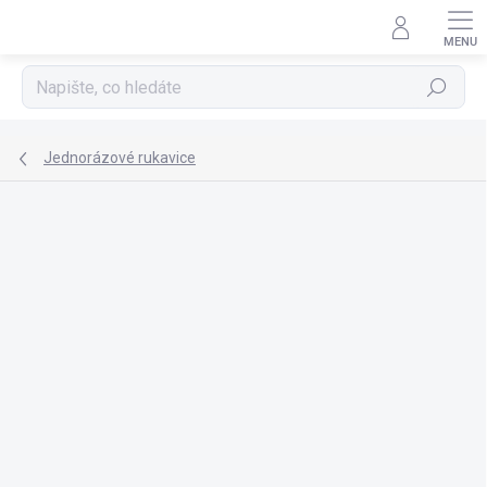
Přejít
na
obsah
Hledat
Jednorázové rukavice