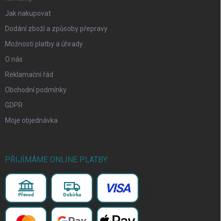
Jak nakupovat
Dodání zboží a způsoby přepravy
Možnosti platby a úhrady
O nás
Reklamační řád
Obchodní podmínky
GDPR
Moje objednávka
PŘIJÍMÁME ONLINE PLATBY
VISA
Převod
Dobírka