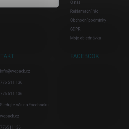
O nás
Reklamační řád
osobních údajů
Obchodní podmínky
GDPR
Moje objednávka
TAKT
FACEBOOK
info
@
wepack.cz
776 511 136
776 511 136
Sledujte nás na Facebooku
wepack.cz
776511136