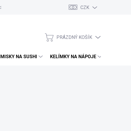
CZK
d
Obchodní podmínky
GDPR
Moje objednávka
PRÁZDNÝ KOŠÍK
NÁKUPNÍ
KOŠÍK
MISKY NA SUSHI
KELÍMKY NA NÁPOJE
TAŠKY A 