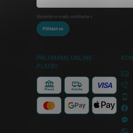
Vložením e-mailu souhlasíte s
podmínkami ochrany 
Přihlásit se
PŘIJÍMÁME ONLINE
KON
PLATBY
VISA
Převod
Dobírka
Pay