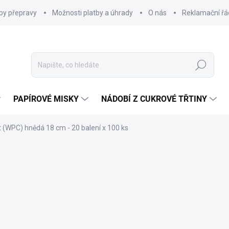
by přepravy
Možnosti platby a úhrady
O nás
Reklamační řá
Hledat
PAPÍROVÉ MISKY
NÁDOBÍ Z CUKROVÉ TŘTINY
 (WPC) hnědá 18 cm - 20 balení x 100 ks