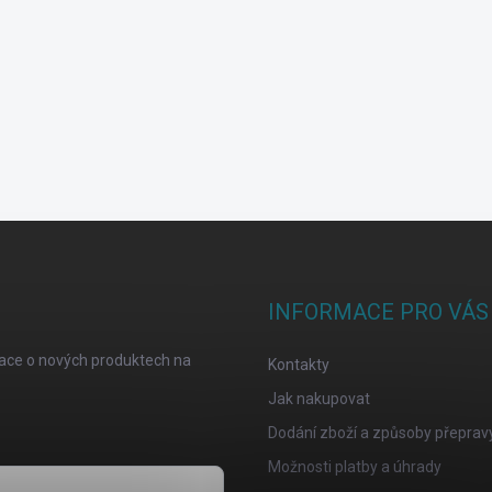
INFORMACE PRO VÁS
mace o nových produktech na
Kontakty
Jak nakupovat
Dodání zboží a způsoby přeprav
Možnosti platby a úhrady