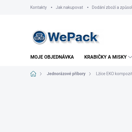
Přejít
Kontakty
Jak nakupovat
Dodání zboží a způso
na
obsah
MOJE OBJEDNÁVKA
KRABIČKY A MISKY
Domů
Jednorázové příbory
Lžíce EKO kompozit