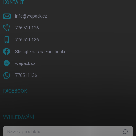
KONTAKT
info
@
wepack.cz
776 511 136
776 511 136
Sledujte nás na Facebooku
wepack.cz
776511136
FACEBOOK
VYHLEDÁVÁNÍ
Hledat