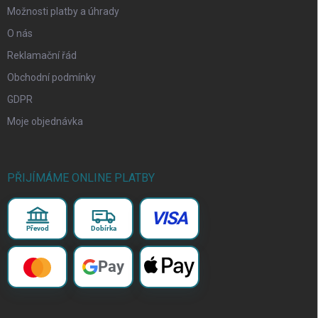
Možnosti platby a úhrady
O nás
Reklamační řád
Obchodní podmínky
GDPR
Moje objednávka
PŘIJÍMÁME ONLINE PLATBY
VISA
Převod
Dobírka
Pay